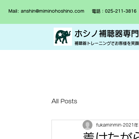
Mail:
anshin@miminohoshino.com
電話：025-211-3816
ホシノ補聴器専門
​補聴器トレーニングでお客様を笑
All Posts
fukaminmin
2021
着けたが